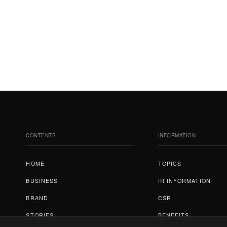
CONTENTS
INFORMATION
HOME
TOPICS
ホーム
トピックス
BUSINESS
IR INFORMATION
事業紹介
IR情報
BRAND
CSR
ブランド
CSR
STORIES
BENEFITS