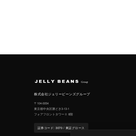
株式会社ジェリービーンズグループ
〒104-0054
東京都中央区勝どき3-13-1
フォアフロントタワーⅡ 8階
証券コード: 3070 / 東証グロース