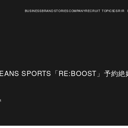
BUSINESS
BRAND
STORIES
COMPANY
RECRUIT
TOPICS
CSR
IR
事業紹介
ブランド
ストーリー
会社情報
採用情報
トピックス
CSR
IR情報
EANS SPORTS「RE:BOOST」予約
た
R