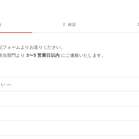
力
2. 確認
記フォームよりお送りください。
担当部門より
3〜5 営業日以内
にご連絡いたします。