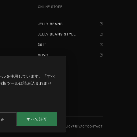
ONLINE STORE
JELLY BEANS
ジェリービーンズ
JELLY BEANS STYLE
ジェリービーンズスタイル
361°
361°
VOVO
VOVO
の解析ツールを使用しています。「すべ
、解析ツールは読み込まれませ
のみ
すべて許可
SITEMAP
SITE POLICY
PRIVACY
CONTACT