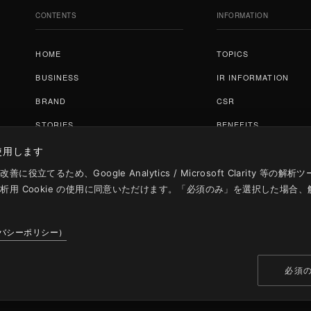
CONTENTS
INFORMATION
HOME
TOPICS
ホーム
トピックス
BUSINESS
IR INFORMATION
事業紹介
IR情報
BRAND
CSR
ブランド
CSR
STORIES
BENEFITS
ストーリー
株主優待
COMPANY
STOCK INFO
を使用します
会社情報
株式情報
RECRUIT
立てるため、Google Analytics / Microsoft Clarity 等
析用 Cookie の使用に同意いただけます。「必須のみ」を選択した場合
採用情報
イバシーポリシー）
必須