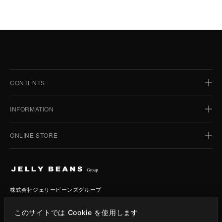
CONTENTS
HOME
INFORMATION
BUSINESS
TOPICS
ONLINE STORE
ホーム
BRAND
IR INFORMATION
事業紹介
JELLY BEANS
トピックス
STORIES
CSR
ブランド
JELLY BEANS STYLE
IR情報
COMPANY
株式会社ジェリービーンズグループ
ジェリービーンズ
BENEFITS
ストーリー
361°
CSR
〒104-0054
RECRUIT
ジェリービーンズスタイル
STOCK INFO
このサイトでは Cookie を使用します
東京都中央区勝どき3-13-1
会社情報
VOVO