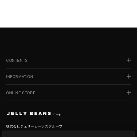
CONTENTS
HOME
INFORMATION
BUSINESS
TOPICS
ONLINE STORE
ホーム
BRAND
IR INFORMATION
事業紹介
JELLY BEANS
トピックス
STORIES
CSR
ブランド
JELLY BEANS STYLE
IR情報
COMPANY
株式会社ジェリービーンズグループ
ジェリービーンズ
BENEFITS
ストーリー
361°
CSR
〒104-0054
RECRUIT