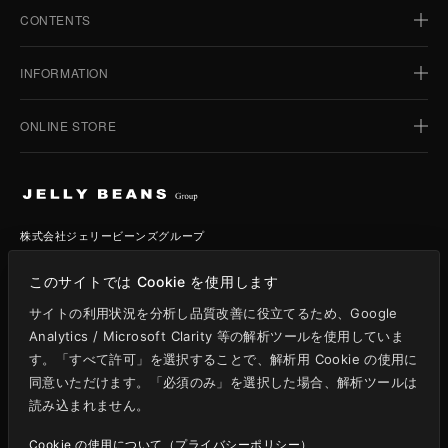
CONTENTS
HOME
INFORMATION
BUSINESS
TOPICS
ONLINE STORE
ホーム
BRAND
IR INFORMATION
事業紹介
JELLY BEANS
トピックス
STORIES
CSR
ブランド
JELLY BEANS STYLE
IR情報
COMPANY
株式会社ジェリービーンズグループ
ジェリービーンズ
BENEFITS
ストーリー
361°
CSR
〒104-0054
RECRUIT
ジェリービーンズスタイル
STOCK INFO
このサイトでは Cookie を使用します
東京都中央区勝どき3-13-1
会社情報
VOVO
株主優待
フォアフロントタワーⅡ 8階
サイトの利用状況を分析し品質改善に役立てるため、Google
361°
採用情報
Analytics / Microsoft Clarity 等の解析ツールを使用していま
株式情報
VOVO
す。「すべて許可」を選択することで、解析用 Cookie の使用に
証券コード: 3070 / 東証グロース
同意いただけます。「必須のみ」を選択した場合、解析ツールは
読み込まれません。
Cookie の使用について（プライバシーポリシー）