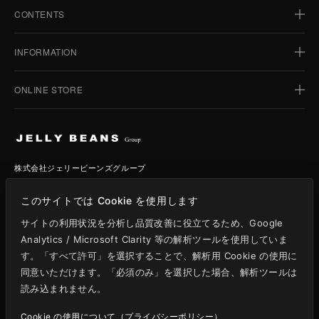
CONTENTS
HOME
INFORMATION
BUSINESS
TOPICS
ONLINE STORE
ホーム
BRAND
IR INFORMATION
事業紹介
JELLY BEANS
トピックス
STORIES
CSR
ブランド
JELLY BEANS STYLE
IR情報
COMPANY
株式会社ジェリービーンズグループ
ジェリービーンズ
BENEFITS
ストーリー
361°
CSR
〒104-0054
RECRUIT
ジェリービーンズスタイル
STOCK INFO
このサイトでは Cookie を使用します
東京都中央区勝どき3-13-1
会社情報
VOVO
株主優待
フォアフロントタワーⅡ 8階
サイトの利用状況を分析し品質改善に役立てるため、Google
361°
採用情報
Analytics / Microsoft Clarity 等の解析ツールを使用していま
株式情報
VOVO
す。「すべて許可」を選択することで、解析用 Cookie の使用に
証券コード: 3070 / 東証グロース
同意いただけます。「必須のみ」を選択した場合、解析ツールは
読み込まれません。
Cookie の使用について（プライバシーポリシー）